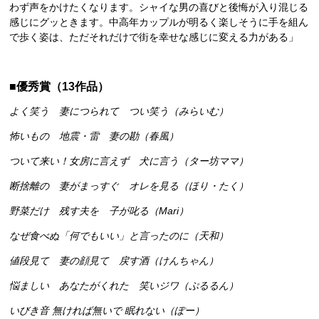
わず声をかけたくなります。シャイな男の喜びと後悔が入り混じる
感じにグッときます。中高年カップルが明るく楽しそうに手を組ん
で歩く姿は、ただそれだけで街を幸せな感じに変える力がある」
■
優秀賞（13作品）
よく笑う 妻につられて つい笑う（みらいむ）
怖いもの 地震・雷 妻の勘（春風）
ついて来い！女房に言えず 犬に言う（ター坊ママ）
断捨離の 妻がまっすぐ オレを見る（ほり・たく）
野菜だけ 残す夫を 子が叱る（Mari）
なぜ食べぬ「何でもいい」と言ったのに（天和）
値段見て 妻の顔見て 戻す酒（けんちゃん）
悩ましい あなたがくれた 笑いジワ（ぷるるん）
いびき音 無ければ無いで 眠れない（ぽー）