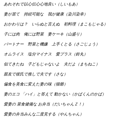
あれそれで以心伝心心地良い（しいもあ）
妻が居て 持続可能な 我が健康（染川染幸）
おかわりは？ いらぬと言えぬ 初料理（まこもじゃる）
子には肉 俺には野菜 妻ケーキ（山盛り）
パートナー 野菜と機嫌 上手くとる（さごじょう）
オムライス 塩分マイナス 愛プラス（鈴丸）
似てきたね 子どもじゃないよ 夫だよ（まちねこ）
親友で彼氏で推しで夫です（さな）
偏食を美食に変えた妻の味（猫爺）
妻のエコ 「ハイ」と答えて 動かない（かばくんのかば）
愛妻の 菜食健備な お弁当（だいちゃんＺ！）
愛妻の弁当みんな二度見する（やんちゃん）