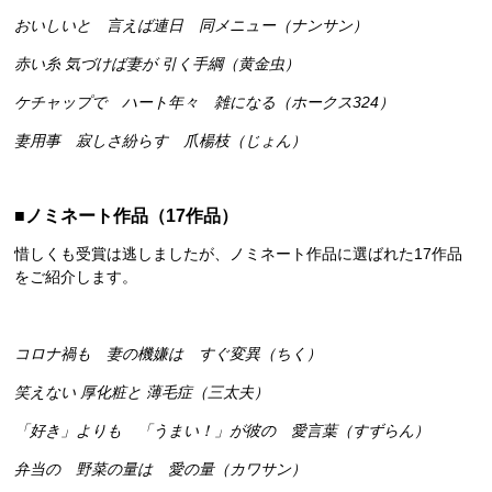
おいしいと 言えば連日 同メニュー（ナンサン）
赤い糸 気づけば妻が 引く手綱（黄金虫）
ケチャップで ハート年々 雑になる（ホークス324）
妻用事 寂しさ紛らす 爪楊枝（じょん）
■
ノミネート作品（17作品）
惜しくも受賞は逃しましたが、ノミネート作品に選ばれた17作品
をご紹介します。
コロナ禍も 妻の機嫌は すぐ変異（ちく）
笑えない 厚化粧と 薄毛症（三太夫）
「好き」よりも 「うまい！」が彼の 愛言葉（すずらん）
弁当の 野菜の量は 愛の量（カワサン）