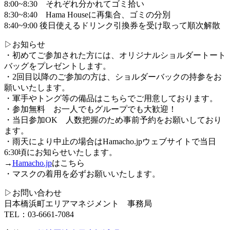
8:00~8:30 それぞれ分かれてゴミ拾い
8:30~8:40 Hama Houseに再集合、ゴミの分別
8:40~9:00 後日使えるドリンク引換券を受け取って順次解散
▷お知らせ
・初めてご参加された方には、オリジナルショルダートート
バッグをプレゼントします。
・2回目以降のご参加の方は、ショルダーバックの持参をお
願いいたします。
・軍手やトング等の備品はこちらでご用意しております。
・参加無料 お一人でもグループでも大歓迎！
・当日参加OK 人数把握のため事前予約をお願いしており
ます。
・雨天により中止の場合はHamacho.jpウェブサイトで当日
6:30頃にお知らせいたします。
→
Hamacho.jp
はこちら
・マスクの着用を必ずお願いいたします。
▷お問い合わせ
日本橋浜町エリアマネジメント 事務局
TEL：03-6661-7084