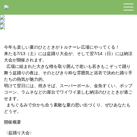
togg
navi
今年も楽しい夏のひとときがトルナーレ広場にやってくる！
来たる7/13（土）には盆踊り大会が、そして翌7/14（日）には納涼
大会が開催されます。
広場に組まれた大きな櫓を取り囲んで老いも若きもこぞって踊り
舞う盆踊りの夜は、そのとびきり粋な雰囲気と浴衣で決めた踊り手
たちの熱気が魅力的。
明けて翌日には、焼きそば、スーパーボール、金魚すくい、ポップ
コーン、ラムネなどの屋台でワイワイ楽しむ納涼のひとときが過ご
せます。
まちぐるみで分かち合う素敵な夏の思い出づくり、ぜひあなたも
どうぞ。
開催概要
〈盆踊り大会〉