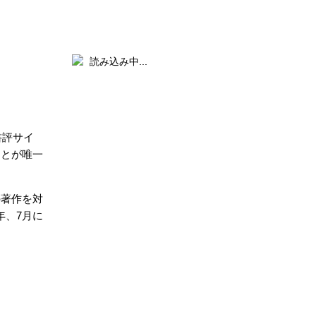
読み込み中...
書評サイ
ことが唯一
の著作を対
年、7月に