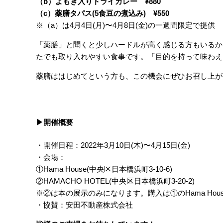
（b）よもぎ入りドライカレー ¥880
（c）薬膳タパス(5食豆の煮込み) ¥550
※（a）は4月4日(月)〜4月8日(金)の一週間限定で提供
「薬膳」と聞くと少しハードルが高く感じる方もいるか
たでも取り入れやすい食事です。「目的を持って味わえ
薬膳ははじめてという方も、この機会にぜひお召し上が
▶︎開催概要
・開催日程：2022年3月10日(木)〜4月15日(金)
・会場：
①Hama House(中央区日本橋浜町3-10-6)
②HAMACHO HOTEL(中央区日本橋浜町3-20-2)
※②は本の展示のみになります。購入は①のHama Hou
・協賛：安田不動産株式会社