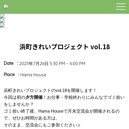
togg
navi
浜町きれいプロジェクト vol.18
Date
2023年7月26日 5:30 PM
–
6:00 PM
Place
Hama House
浜町きれいプロジェクトのvol.18を開催します！
今回は初の
夕方開催
！お仕事・学校終わりにみんなでゴミ拾い
をしませんか？
ゴミ拾い終了後、Hama Houseで月末交流会が開催されるの
で、ぜひお時間がある方は、
そのまま、交流会にもご参加ください♫