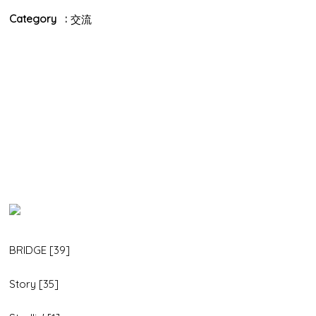
Category
交流
BRIDGE [39]
Story [35]