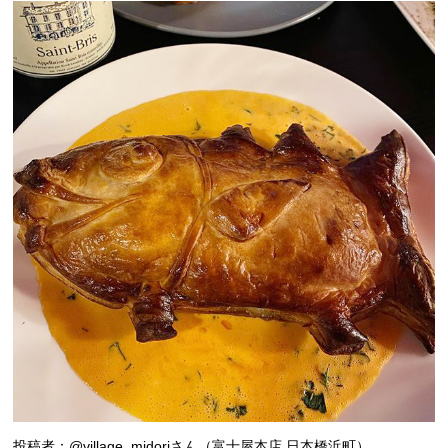
投稿者：@village_midoriさん（富士屋本店 日本橋浜町）