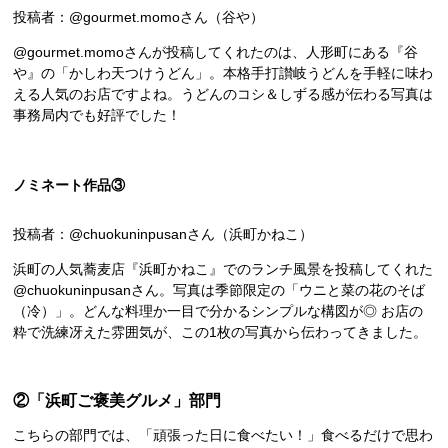
投稿者：@gourmet.momoさん（谷や）
@gourmet.momoさんが投稿してくれたのは、人形町にある『谷
や』の「かしわ天つけうどん」。本格手打讃岐うどんを手軽に味わ
える人気のお店ですよね。うどんのコシ＆しずる感が伝わる写真は
事務局内でも好評でした！
ノミネート作品③
投稿者：@chuokuninpusanさん（浜町かねこ）
浜町の人気蕎麦店『浜町かねこ』でのランチ風景を投稿してくれた
@chuokuninpusanさん。写真は季節限定の「ウニと菜の花のそば
（冷）」。どんな料理か一目で分かるシンプルな構図が◎ お店の
粋で洗練冴えた雰囲気が、この1枚の写真から伝わってきました。
②「浜町ご褒美グルメ」部門
こちらの部門では、「頑張った日に食べたい！」食べるだけで思わ