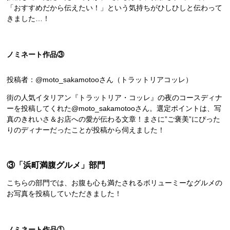
「おすすめだから伝えたい！」という気持ちがひしひしと伝わって
きました…！
ノミネート作品③
投稿者：@moto_sakamotooさん（トラットリアコッレ）
街の人気イタリアン『トラットリア・コッレ』の夜のコースディナ
ーを投稿してくれた@moto_sakamotooさん。選定ポイントは、写
真のきれいさ＆お店への愛が伝わる文章！まさに”ご褒美”にぴった
りのディナーだったことが投稿から伺えました！
③「浜町満腹グルメ」部門
こちらの部門では、お腹も心も満たされるボリューミーなグルメの
お写真を投稿していただきました！
ノミネート作品①