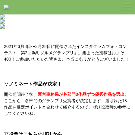
togg
navi
2021年3月8日〜3月28日に開催されたインスタグラムフォトコン
テスト「第2回浜町グルメグランプリ」。集まった投稿はおよそ
400！ご参加いただいた皆さま、本当にありがとうございました！
▽ノミネート作品が決定！
開催期間終了後、
運営事務局が各部門3作品ずつ優秀作品を選出
。
ここから、各部門のグランプリ受賞者が決定します！選ばれた15
作品を選定ポイントと合わせて紹介するので、ぜひ投票時の参考に
してくださいね。
▽
投票はこちらのURLから